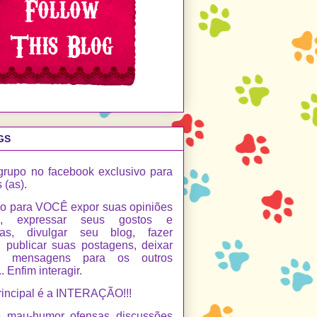
GS
grupo no facebook exclusivo para
 (as).
o para VOCÊ expor suas opiniões
s, expressar seus gostos e
cias, divulgar seu blog, fazer
 publicar suas postagens, deixar
e mensagens para os outros
 Enfim interagir.
rincipal é a INTERAÇÃO!!!
o, mau-humor, ofensas, discussões