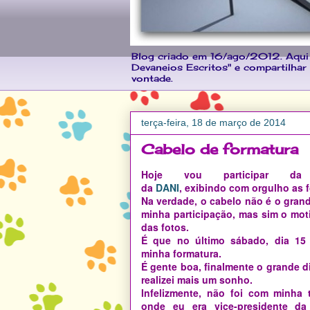
Blog criado em 16/ago/2012. Aqui
Devaneios Escritos" e compartilhar m
vontade.
terça-feira, 18 de março de 2014
Cabelo de formatura
Hoje vou participar da
da
DANI
, exibindo com orgulho as f
Na verdade, o cabelo não é o gran
minha participação, mas sim o mot
das fotos.
É que no último sábado, dia 15 
minha formatura.
É gente boa, finalmente o grande d
realizei mais um sonho.
Infelizmente, não foi com minha t
onde eu era vice-presidente d