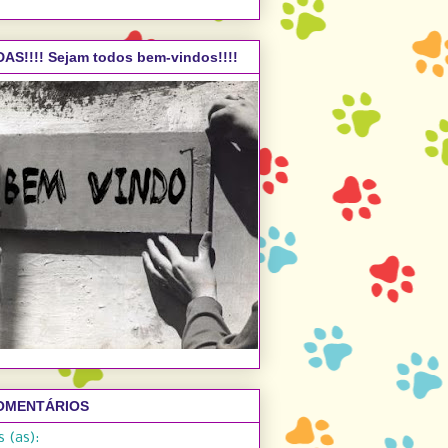
AS!!!! Sejam todos bem-vindos!!!!
OMENTÁRIOS
 (as):