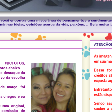
 você encontra uma miscelânea de pensamentos e sentimento
inhas ideias, opiniões acerca da vida, paixões, ... Seja muito 
ATENCÃO!
As imagens
em sua mai
 #BCFOTOS,
otos abaixo.
Dessa for
de destaque da
créditos s
ivo da escolha
exposta aq
de março, foi
Entretanto
estão dispo
ia chegou e eu
Sendo ass
urma original,
souber a 
a comissão de