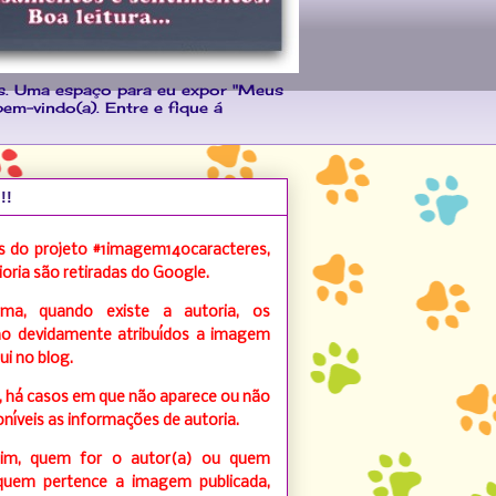
s. Uma espaço para eu expor "Meus
bem-vindo(a). Entre e fique á
!!
 do projeto #1imagem140caracteres,
oria são retiradas do Google.
ma, quando existe a autoria, os
ão devidamente atribuídos a imagem
ui no blog.
, há casos em que não aparece ou não
níveis as informações de autoria.
im, quem for o autor(a) ou quem
quem pertence a imagem publicada,