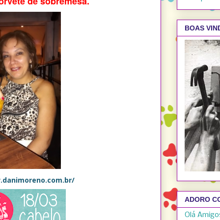
sorvete de sobremesa.
BOAS VIND
.danimoreno.com.br/
ADORO C
Olá Amigos