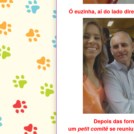
Ó euzinha, aí do lado dire
Depois das for
um
petit comitê
se reuniu