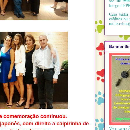
são de min
integral é 
Caso tenha 
créditos ou 
md-escritos
Banner Si
, a comemoração continuou.
aponês, com direito a caipirinha de
Vem pra c