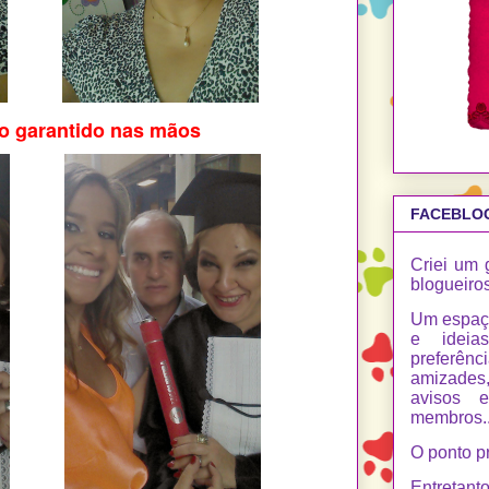
o garantido nas mãos
FACEBLO
Criei um 
blogueiros
Um espaç
e ideia
preferên
amizades,
avisos 
membros...
O ponto p
Entretant