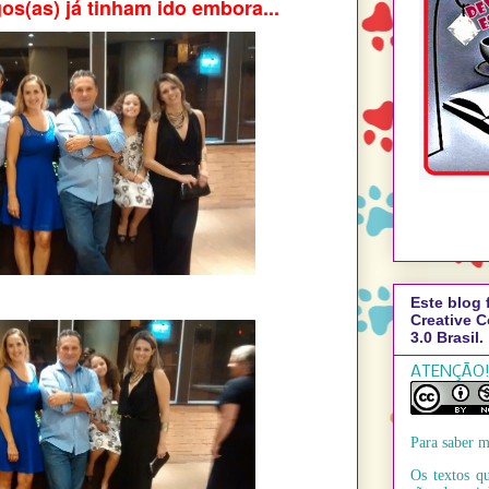
s(as) já tinham ido embora...
Este blog 
Creative 
3.0 Brasil.
ATENÇÃO!
Para saber m
Os textos qu