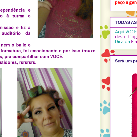
peço a gent
ependência e
ão à turma e
TODAS AS
missão e fiz a
Aqui VOCÊ
auditório da
deste blog
Dica da
El
 nem o baile e
formatura, foi emocionante e por isso trouxe
s, pra compartilhar com VOCÊ.
Será um pr
tidores, rsrsrsrs.