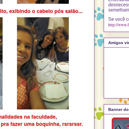
desnec
ito, exibindo o cabelo pós salão...
semelhant
Se você c
http://www.
Amigos vir
Banner do
malidades na faculdade,
 pra fazer uma boquinha, rsrsrssr.